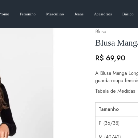
Promo
Feminino
Masculino
Jeans
Acessórios
Básico
Blusa
Blusa Mang
R$
69,90
A Blusa Manga Long
guarda-roupa femini
Tabela de M
Tamanho
P (36/38)
M (40/42)