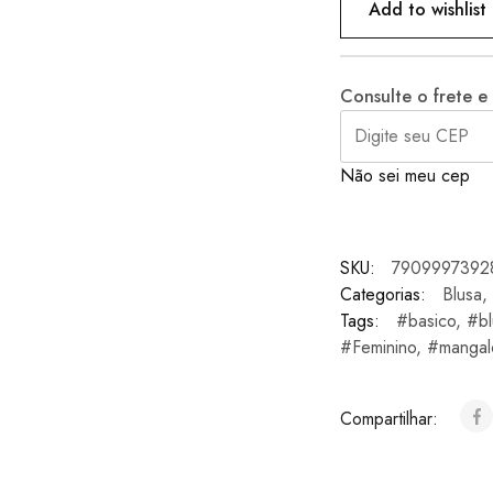
Add to wishlist
Consulte o frete e
Não sei meu cep
SKU:
7909997392
Categorias:
Blusa
,
Tags:
#basico
,
#bl
#Feminino
,
#mangal
Compartilhar: