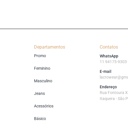
Departamentos
Contatos
Promo
WhatsApp
11 94175-9303
Feminino
E-mail
lacrowear@gma
Masculino
Endereço
Rua Fontoura Xa
Jeans
Itaquera - São 
Acessórios
Básico