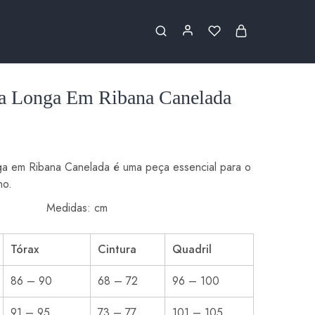
a Longa Em Ribana Canelada
a em Ribana Canelada é uma peça essencial para o
no.
edidas
Medidas: cm
Tórax
Cintura
Quadril
86 – 90
68 – 72
96 – 100
91 – 95
73 – 77
101 – 105