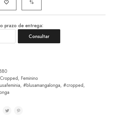
 o prazo de entrega:
Consultar
880
Cropped
,
Feminino
usafeminia
,
#blusamangalonga
,
#cropped
,
onga