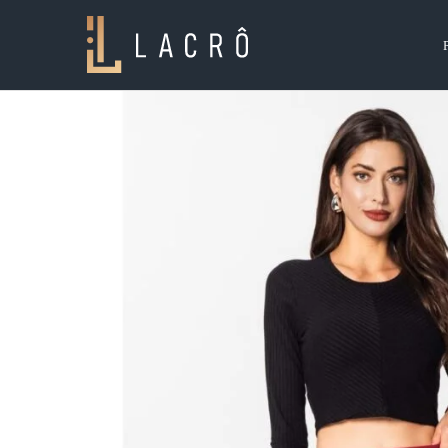
Lacrô
Wear