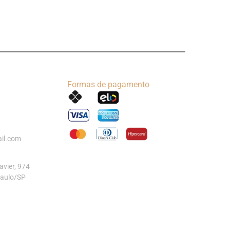
Formas de pagamento
il.com
vier, 974
Paulo/SP