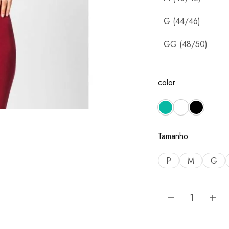
G (44/46)
GG (48/50)
color
Tamanho
P
M
G