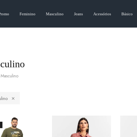
Promo
Feminino
Masculino
Jeans
Acessórios
Básico
culino
Masculino
lino