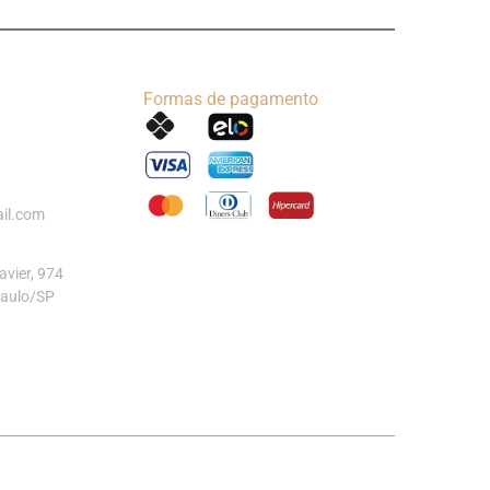
Formas de pagamento
il.com
vier, 974
Paulo/SP