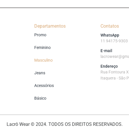
Departamentos
Contatos
Promo
WhatsApp
11 94175-9303
Feminino
E-mail
lacrowear@gma
Masculino
Endereço
Rua Fontoura Xa
Jeans
Itaquera - São 
Acessórios
Básico
Lacrô Wear © 2024. TODOS OS DIREITOS RESERVADOS.