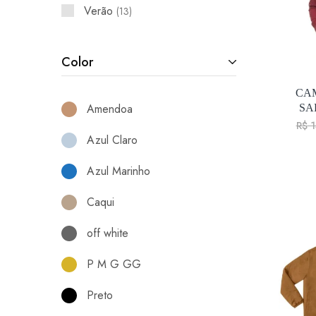
Verão
13
Color
CAM
Amendoa
SA
R$
1
Azul Claro
Azul Marinho
Caqui
off white
P M G GG
Preto