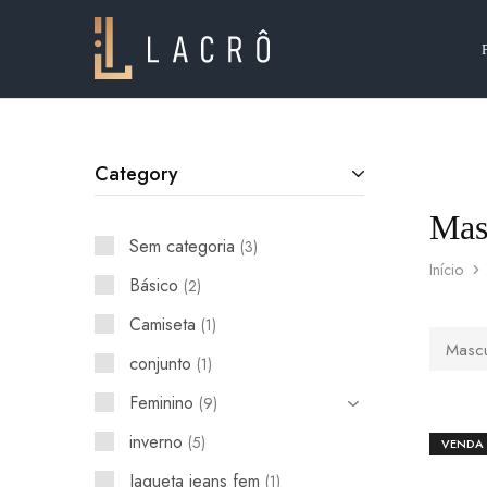
Lacrô
Wear
Category
Mas
Sem categoria
3
Início
Básico
2
Camiseta
1
Mascu
conjunto
1
Feminino
9
inverno
5
VENDA
Jaqueta jeans fem
1