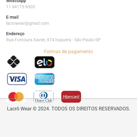
WhatsApp
11 94175-9303
E-mail
lacrowear@gmail.com
Endereço
Rua Fontoura Xavier, 974 Itaquera - São Paulo/SP
Formas de pagamento
Lacrô Wear © 2024. TODOS OS DIREITOS RESERVADOS.