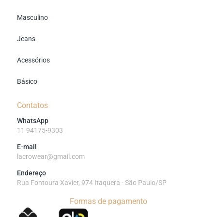
Masculino
Jeans
Acessórios
Básico
Contatos
WhatsApp
11 94175-9303
E-mail
lacrowear@gmail.com
Endereço
Rua Fontoura Xavier, 974 Itaquera - São Paulo/SP
Formas de pagamento