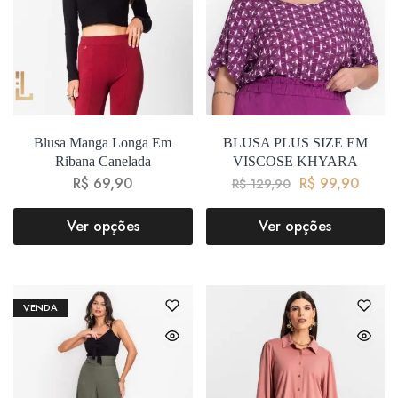
Blusa Manga Longa Em
BLUSA PLUS SIZE EM
Ribana Canelada
VISCOSE KHYARA
R$
69,90
R$
99,90
R$
129,90
Ver opções
Ver opções
VENDA