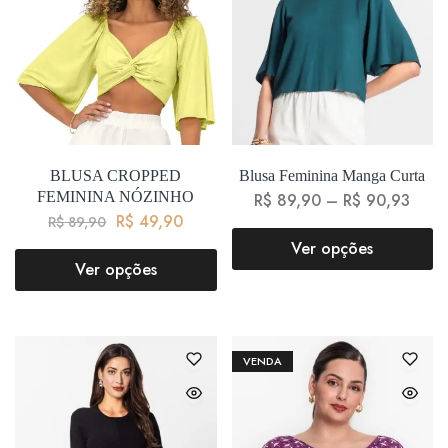
BLUSA CROPPED
Blusa Feminina Manga Curta
FEMININA NÓZINHO
R$
89,90
–
R$
90,93
R$
49,90
R$
89,90
Ver opções
Ver opções
VENDA