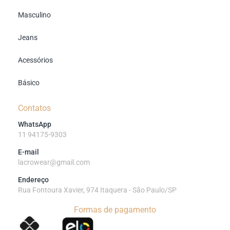
Masculino
Jeans
Acessórios
Básico
Contatos
WhatsApp
11 94175-9303
E-mail
lacrowear@gmail.com
Endereço
Rua Fontoura Xavier, 974 Itaquera - São Paulo/SP
Formas de pagamento