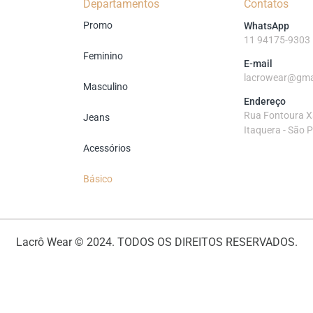
Departamentos
Contatos
Promo
WhatsApp
11 94175-9303
Feminino
E-mail
lacrowear@gma
Masculino
Endereço
Rua Fontoura Xa
Jeans
Itaquera - São 
Acessórios
Básico
Lacrô Wear © 2024. TODOS OS DIREITOS RESERVADOS.