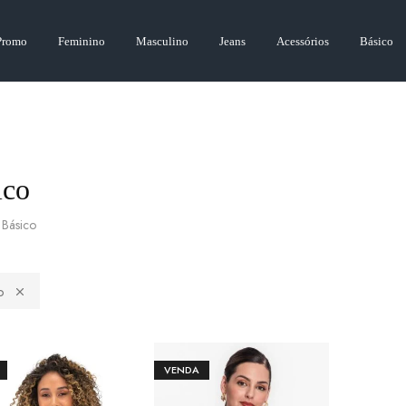
Promo
Feminino
Masculino
Jeans
Acessórios
Básico
ico
Básico
o
VENDA