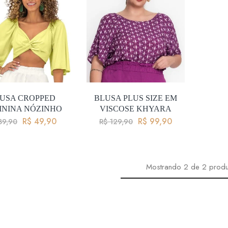
USA CROPPED
BLUSA PLUS SIZE EM
ININA NÓZINHO
VISCOSE KHYARA
R$
49,90
R$
99,90
9,90
R$
129,90
Mostrando
2
de
2
produ