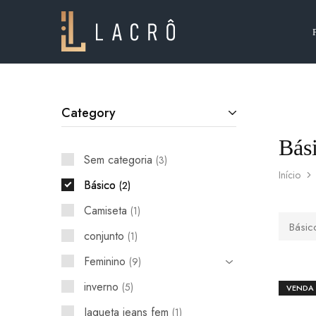
Lacrô
Wear
Category
Bás
Sem categoria
3
Início
Básico
2
Camiseta
1
Básic
conjunto
1
Feminino
9
inverno
5
VENDA
Jaqueta jeans fem
1