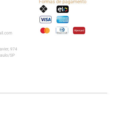
Formas de pagamento
il.com
vier, 974
Paulo/SP