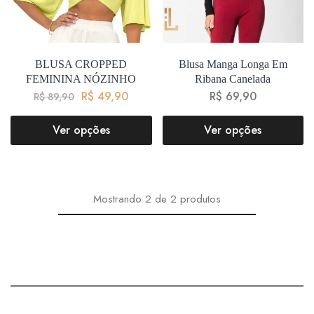
BLUSA CROPPED
Blusa Manga Longa Em
FEMININA NÓZINHO
Ribana Canelada
R$
49,90
R$
69,90
R$
89,90
Ver opções
Ver opções
Mostrando
2
de
2
produtos