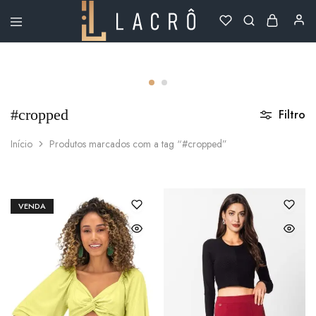
Lacrô
Wear
#cropped
Filtro
Início
Produtos marcados com a tag “#cropped”
VENDA