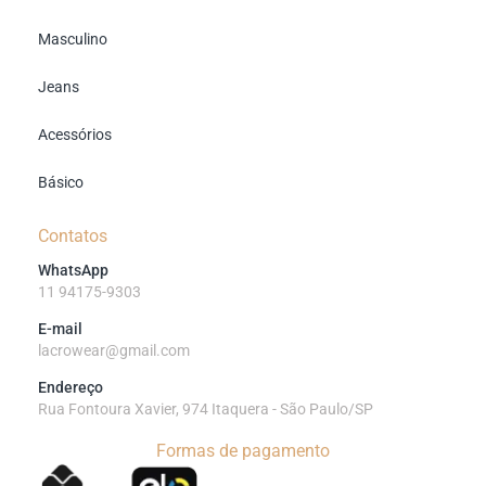
Masculino
Jeans
Acessórios
Básico
Contatos
WhatsApp
11 94175-9303
E-mail
lacrowear@gmail.com
Endereço
Rua Fontoura Xavier, 974 Itaquera - São Paulo/SP
Formas de pagamento