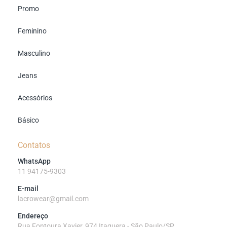
Promo
Feminino
Masculino
Jeans
Acessórios
Básico
Contatos
WhatsApp
11 94175-9303
E-mail
lacrowear@gmail.com
Endereço
Rua Fontoura Xavier, 974 Itaquera - São Paulo/SP