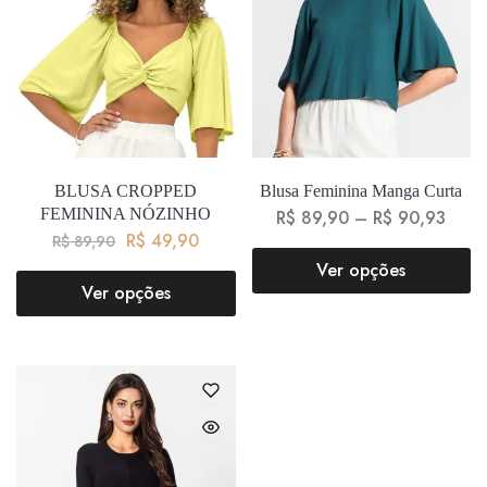
BLUSA CROPPED
Blusa Feminina Manga Curta
FEMININA NÓZINHO
R$
89,90
–
R$
90,93
R$
49,90
R$
89,90
Ver opções
Ver opções