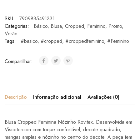
SKU:
7909835491331
Categorias:
Básico
,
Blusa
,
Cropped
,
Feminino
,
Promo
,
Verão
Tags:
#basico
,
#cropped
,
#croppedfeminino
,
#Feminino
Compartilhar:
Descrição
Informação adicional
Avaliações (0)
Blusa Cropped Feminina Nózinho Rovitex. Desenvolvida em
Viscotorcion com toque confortável, decote quadrado,
mangas amplas e nózinho no centro do decote. A peça tem