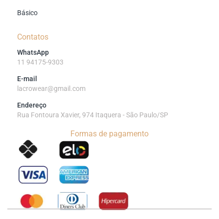
Básico
Contatos
WhatsApp
11 94175-9303
E-mail
lacrowear@gmail.com
Endereço
Rua Fontoura Xavier, 974 Itaquera - São Paulo/SP
Formas de pagamento