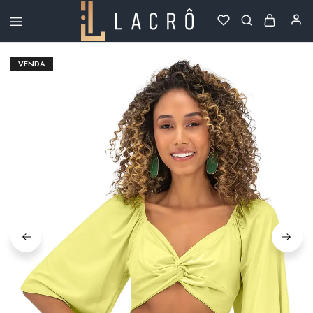
Lacrô
Wear
VENDA