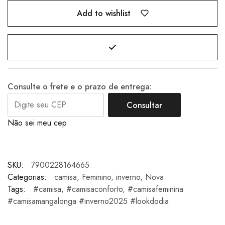
Add to wishlist
Consulte o frete e o prazo de entrega:
Consultar
Não sei meu cep
SKU:
7900228164665
Categorias:
camisa
,
Feminino
,
inverno
,
Nova
Tags:
#camisa
,
#camisaconforto
,
#camisafeminina
#camisamangalonga #inverno2025 #lookdodia