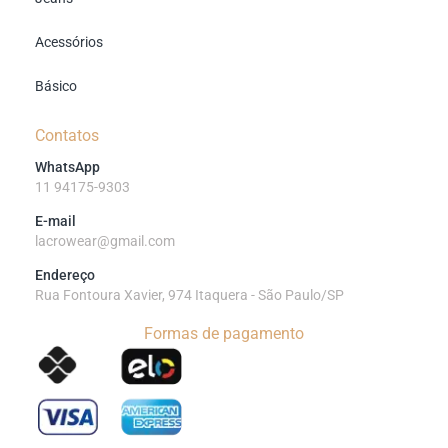
Acessórios
Básico
Contatos
WhatsApp
11 94175-9303
E-mail
lacrowear@gmail.com
Endereço
Rua Fontoura Xavier, 974 Itaquera - São Paulo/SP
Formas de pagamento