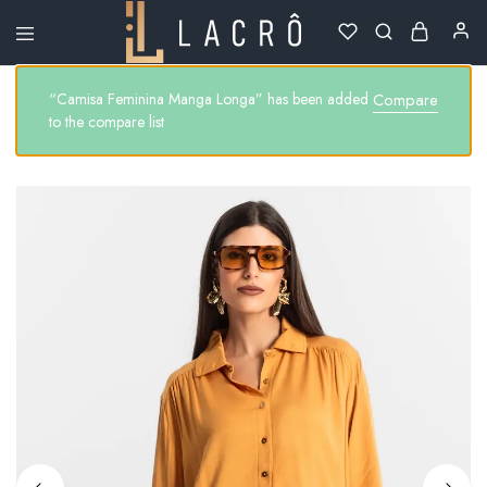
Lacrô
Wear
“Camisa Feminina Manga Longa” has been added
Compare
to the compare list