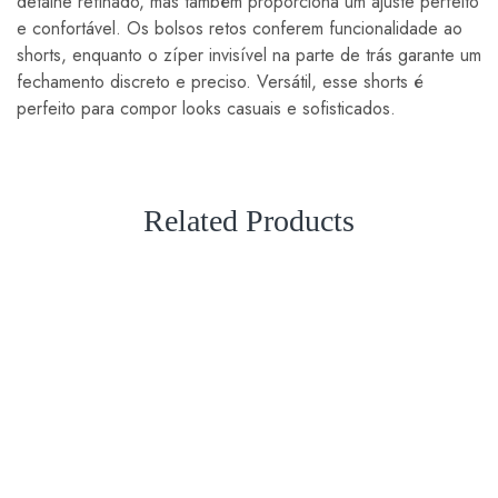
detalhe refinado, mas também proporciona um ajuste perfeito
e confortável. Os bolsos retos conferem funcionalidade ao
shorts, enquanto o zíper invisível na parte de trás garante um
fechamento discreto e preciso. Versátil, esse shorts é
perfeito para compor looks casuais e sofisticados.
Related Products
VENDA
VENDA