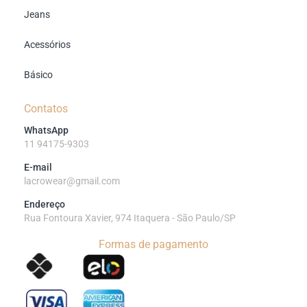
Jeans
Acessórios
Básico
Contatos
WhatsApp
11 94175-9303
E-mail
lacrowear@gmail.com
Endereço
Rua Fontoura Xavier, 974 Itaquera - São Paulo/SP
Formas de pagamento