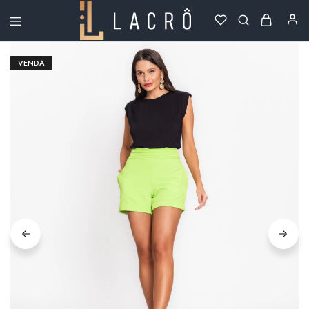
Lacrô
Wear
VENDA