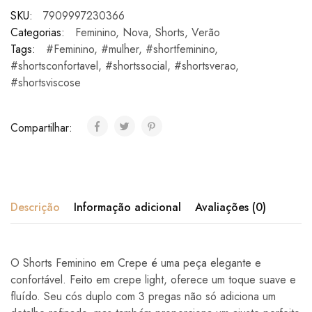
SKU:
7909997230366
Categorias:
Feminino
,
Nova
,
Shorts
,
Verão
Tags:
#Feminino
,
#mulher
,
#shortfeminino
,
#shortsconfortavel
,
#shortssocial
,
#shortsverao
,
#shortsviscose
Compartilhar:
Descrição
Informação adicional
Avaliações (0)
O Shorts Feminino em Crepe é uma peça elegante e
confortável. Feito em crepe light, oferece um toque suave e
fluído. Seu cós duplo com 3 pregas não só adiciona um