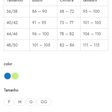
Tamanho
Busto
Cintura
Quadril
36/38
86 – 90
68 – 72
95 – 100
40/42
91 – 95
73 – 77
101 – 105
44/46
96 – 100
78 – 82
106 – 110
48/50
101 – 105
82 – 86
111 – 115
color
Tamanho
P
M
G
GG