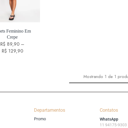
rts Feminino Em
Crepe
R$
89,90
–
R$
129,90
Mostrando
1
de
1
prod
Departamentos
Contatos
Promo
WhatsApp
11 94175-9303