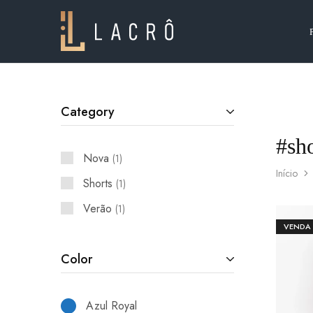
Lacrô
Wear
Category
#sho
Nova
1
Início
Shorts
1
Verão
1
VENDA
Color
Azul Royal