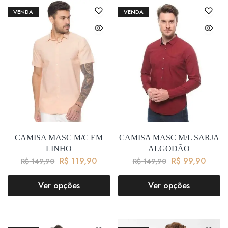
VENDA
VENDA
CAMISA MASC M/C EM
CAMISA MASC M/L SARJA
LINHO
ALGODÃO
R$
119,90
R$
99,90
R$
149,90
R$
149,90
Ver opções
Ver opções