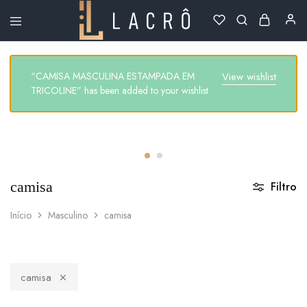
Lacrô
Wear
“CAMISA MASCULINA ESTAMPADA EM
View wishlist
TRICOLINE” has been added to your wishlist
camisa
Filtro
Início
Masculino
camisa
camisa