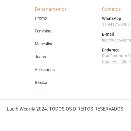
Departamentos
Contatos
Promo
WhatsApp
11 94175-9303
Feminino
E-mail
lacrowear@gma
Masculino
Endereço
Rua Fontoura Xa
Jeans
Itaquera - São 
Acessórios
Básico
Lacrô Wear © 2024. TODOS OS DIREITOS RESERVADOS.