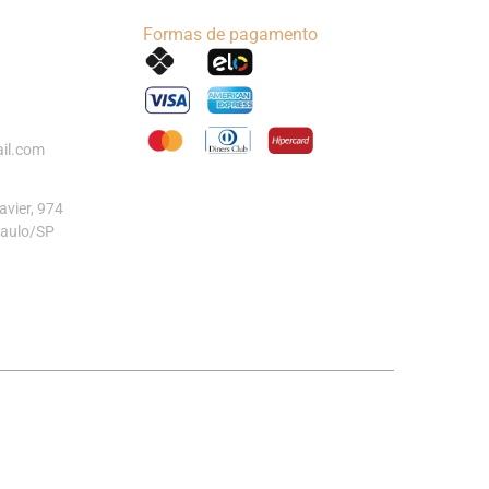
Formas de pagamento
il.com
vier, 974
Paulo/SP