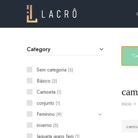
Lacrô
Wear
Category
“Ca
Sem categoria
3
Básico
2
cam
Camiseta
1
conjunto
1
Início
Feminino
9
inverno
5
camis
Jaqueta jeans fem
1