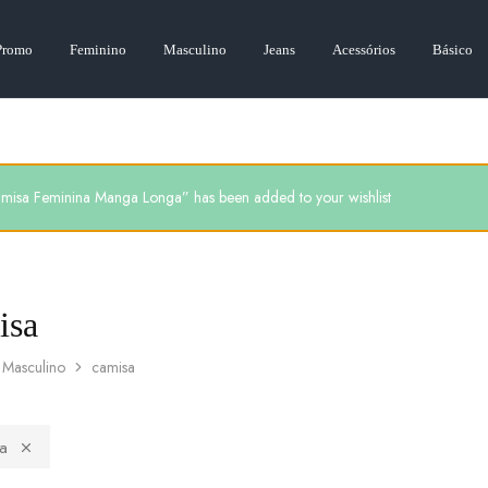
Promo
Feminino
Masculino
Jeans
Acessórios
Básico
misa Feminina Manga Longa” has been added to your wishlist
isa
Masculino
camisa
a