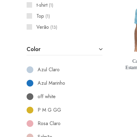
t-shirt
1
Top
1
Verão
13
Color
Ca
Estam
Azul Claro
Azul Marinho
off white
P M G GG
Rosa Claro
Salmão