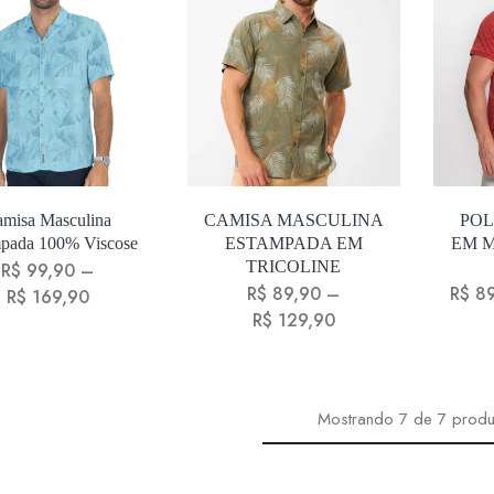
misa Masculina
CAMISA MASCULINA
PO
pada 100% Viscose
ESTAMPADA EM
EM M
TRICOLINE
R$
99,90
–
R$
89,90
–
R$
89
R$
169,90
R$
129,90
Mostrando
7
de
7
produ