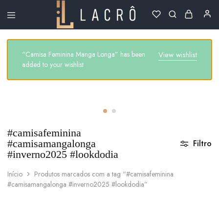
Lacrô
Wear
“Camisa Feminina Manga Longa” has been
View wishlist
added to your wishlist
#camisafeminina
#camisamangalonga
Filtro
#inverno2025 #lookdodia
Início
Produtos marcados com a tag “#camisafeminina
#camisamangalonga #inverno2025 #lookdodia”