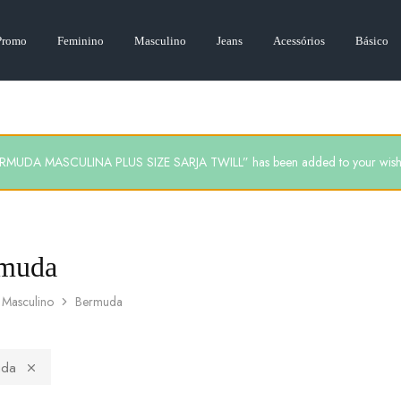
Promo
Feminino
Masculino
Jeans
Acessórios
Básico
RMUDA MASCULINA PLUS SIZE SARJA TWILL” has been added to your wishl
muda
Masculino
Bermuda
uda