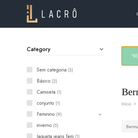
Lacrô
Wear
Category
“BE
Sem categoria
3
Básico
2
Ber
Camiseta
1
conjunto
1
Início
Feminino
9
inverno
5
Berm
Jaqueta jeans fem
1