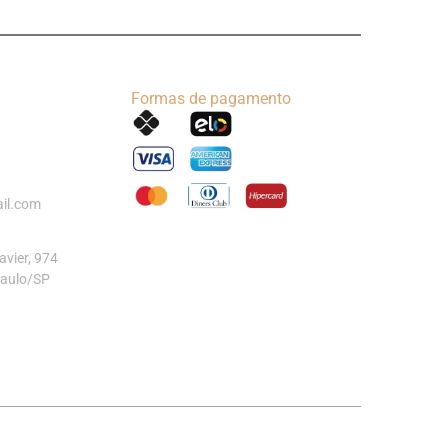
Formas de pagamento
il.com
vier, 974
Paulo/SP