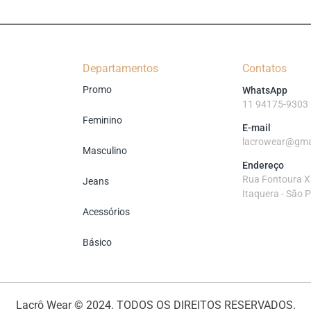
Departamentos
Contatos
Promo
WhatsApp
11 94175-9303
Feminino
E-mail
lacrowear@gma
Masculino
Endereço
Rua Fontoura Xa
Jeans
Itaquera - São 
Acessórios
Básico
Lacrô Wear © 2024. TODOS OS DIREITOS RESERVADOS.