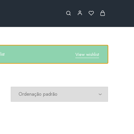
ist
View wishlist