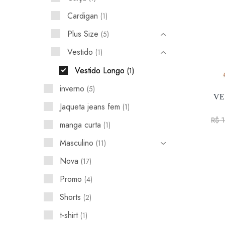
Cardigan
1
Plus Size
5
Vestido
1
Vestido Longo
1
inverno
5
VE
Jaqueta jeans fem
1
R$
1
manga curta
1
Masculino
11
Nova
17
Promo
4
Shorts
2
t-shirt
1