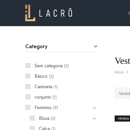
Lacrô
Wear
Category
Ves
Sem categoria
3
Início
Básico
2
Camiseta
1
Vesti
conjunto
1
Feminino
9
Blusa
3
VENDA
Calça
1