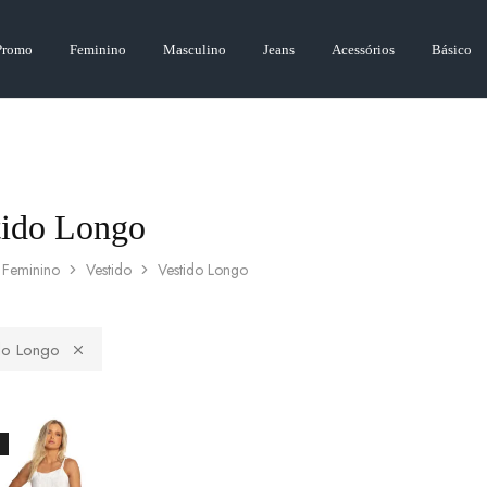
Promo
Feminino
Masculino
Jeans
Acessórios
Básico
tido Longo
Feminino
Vestido
Vestido Longo
do Longo