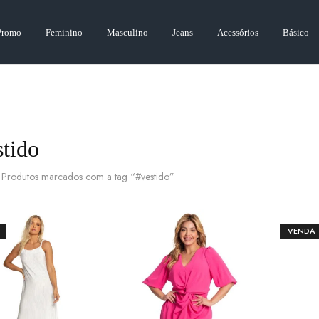
Promo
Feminino
Masculino
Jeans
Acessórios
Básico
stido
Produtos marcados com a tag “#vestido”
VENDA