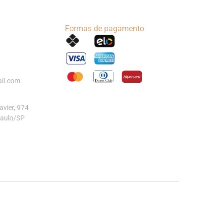
Formas de pagamento
il.com
vier, 974
Paulo/SP