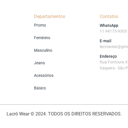
Departamentos
Contatos
Promo
WhatsApp
11 94175-9303
Feminino
E-mail
lacrowear@gma
Masculino
Endereço
Rua Fontoura Xa
Jeans
Itaquera - São 
Acessórios
Básico
Lacrô Wear © 2024. TODOS OS DIREITOS RESERVADOS.