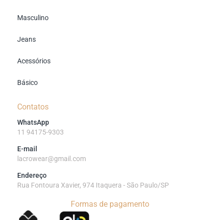
Masculino
Jeans
Acessórios
Básico
Contatos
WhatsApp
11 94175-9303
E-mail
lacrowear@gmail.com
Endereço
Rua Fontoura Xavier, 974 Itaquera - São Paulo/SP
Formas de pagamento