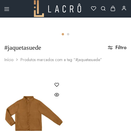
Lacrô
Wear
#jaquetasuede
Filtro
Início
Produtos marcados com a tag “#jaquetasuede”