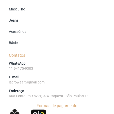
Masculino
Jeans
Acessórios
Básico
Contatos
WhatsApp
11 94175-9303
E-mail
lacrowear@gmail.com
Endereço
Rua Fontoura Xavier, 974 Itaquera - São Paulo/SP
Formas de pagamento