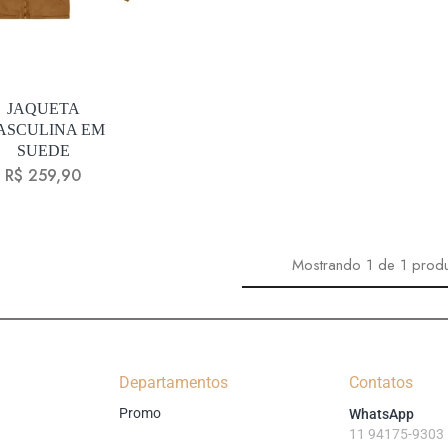
JAQUETA
ASCULINA EM
SUEDE
R$
259,90
Mostrando
1
de
1
prod
Departamentos
Contatos
Promo
WhatsApp
11 94175-9303