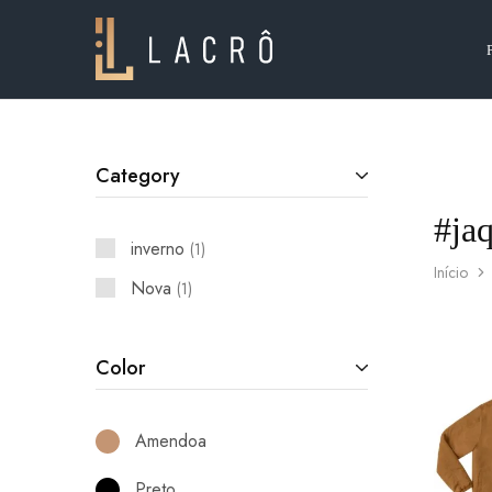
Lacrô
Wear
Category
#ja
inverno
1
Início
Nova
1
Color
Amendoa
Preto