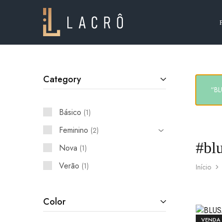
Lacrô
Wear
Category
“BL
Básico
1
Feminino
2
#bl
Nova
1
Verão
1
Início
Color
VENDA