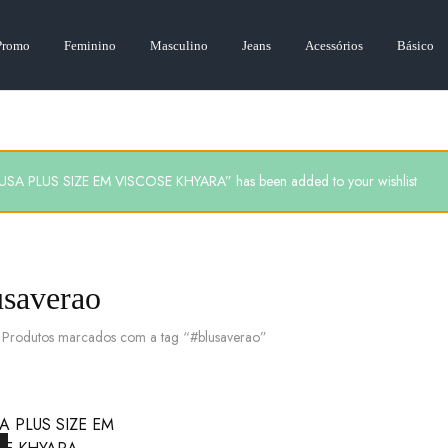
Promo
Feminino
Masculino
Jeans
Acessórios
Básico
USA PLUS SIZE EM VISCOSE KHYARA” has been added to your wishlist
usaverao
Produtos marcados com a tag “#blusaverao”