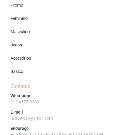
Promo
Feminino
Masculino
Jeans
Acessórios
Básico
Contatos
WhatsApp
11 94175-9303
E-mail
lacrowear@gmail.com
Endereço
Rua Fontoura Xavier, 974 Itaquera - São Paulo/SP