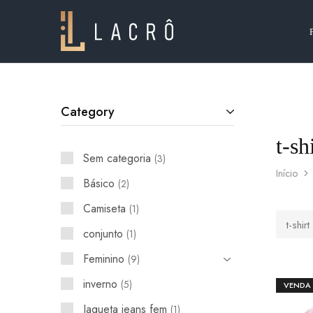
Lacrô
Wear
Category
t-sh
Sem categoria
3
Início
Básico
2
Camiseta
1
t-shirt
conjunto
1
Feminino
9
inverno
5
VENDA
Jaqueta jeans fem
1