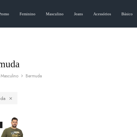
Promo
Feminino
Masculino
Jeans
Acessórios
Básico
muda
Masculino
Bermuda
uda