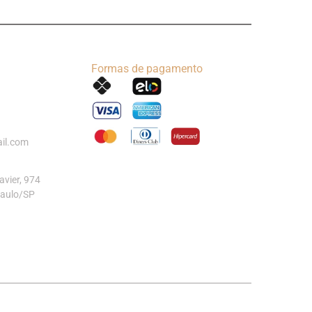
Formas de pagamento
il.com
vier, 974
Paulo/SP