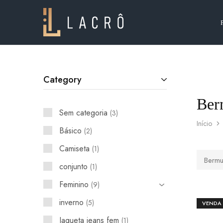
Lacrô
Wear
Category
Ber
Sem categoria
3
Início
Básico
2
Camiseta
1
Berm
conjunto
1
Feminino
9
inverno
5
VENDA
Jaqueta jeans fem
1