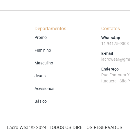
Departamentos
Contatos
Promo
WhatsApp
11 94175-9303
Feminino
E-mail
lacrowear@gma
Masculino
Endereço
Rua Fontoura Xa
Jeans
Itaquera - São 
Acessórios
Básico
Lacrô Wear © 2024. TODOS OS DIREITOS RESERVADOS.